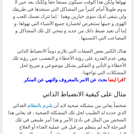
تهواها ولكن هذا الوقت سيكون ممتعاً حقاً ولكنك بعد حين لا
يدوم طويلاً أمام كثيراً من المشاكل التي ستجدها في طريقك
ولن يتبقى لديك سوى خيارين وهما : إما تترك نفسك للعب و
الهوى و حينها ستتعرض لخسارة جميع الأشياء التي تهواها ،و
إما أن تعيد ضبط ذاتك من جديد و تمحي كل تلك المشاكل و
المصاعب التي اكتسبتها .
هناك الكثير بعض الصفات التي تلازم دوماً الانضباط الذاتي
وهي عدم القدرة على رؤية الأخطاء و التعصب حين رؤية تلك
الأخطاء،و التأني و التفكير بشكل موضوعي و صريح لحل
المشكلات التي تواجهنا .
*اقرا ايضا
بحث عن الامر بالمعروف والنهي عن المنكر
مثال على كيفية الانضباط الذاتي
شخصاً يعاني من مشكله صحية لابد أن
يلتزم بالنظام
الغذائي
الذي حدده له الطبيب لحل تلك المشكلة الصحية ، قد يعاني هذا
الشخص من الملل في بادئ الأمر و هذا أمر طبيعي في تلك
المرحلة لأنه لم ينتظم من قبل في عملية الغذاء أو العلاج