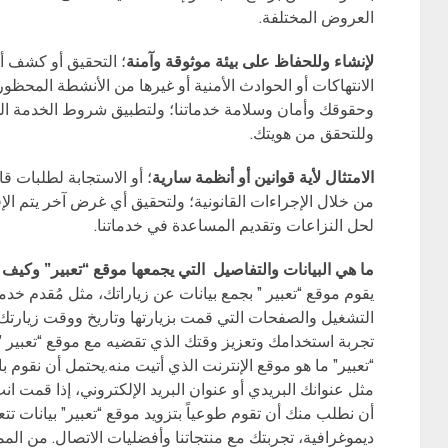
العروض المختلفة.
لإنشاء وللحفاظ على بيئة موثوقة وآمنة
؛ التحقيق أو كشف أو 
الانتهاكات أو الحوادث الأمنية أو غيرها من الأنشطة المحظورة 
وحقوقك وأمان وسلامة خدماتنا؛ ولتطبيق شروط الخدمة الخاص
وللتحقق من هويتك.
الامتثال لأية قوانين أو أنظمة سارية
؛ أو الاستجابة لطلبات 
من خلال الإجراءات القانونية؛ ولتحقيق أي غرض آخر يتم الإف
لحل النزاعات وتقديم المساعدة في خدماتنا.
ما هي البيانات والتفاصيل التي يجمعها موقع “تعبير” وكيف 
التشغيل والصفحات التي قمت بزيارتها وتاريخ ووقت زيارتك 
تجربة استخدامك وتعزيز وقتك الذي تقضيه مع موقع “تعبير ” عبر
“تعبير” ما هو موقع الإنترنت الذي أتيت منه.يحتمل أن نقوم
مثل عنوانك البريدي أو عنوان البريد الإلكتروني، إذا قمت انت
أن نطلب منك أن تقوم طوعياً بتزويد موقع “تعبير” بيانات تتع
ديموغرافية، تجربتك مع منتجاتنا وأفضليات الاتصال. من المم