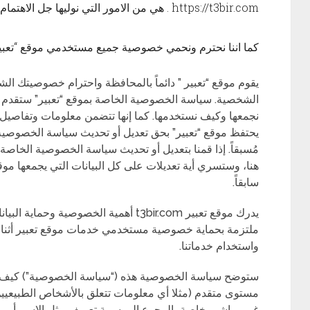
https://t3bir.com . هي من الامور التي نوليها جل
كما اننا نحترم ونحمي خصوصية جميع مستخدمي موقع “تعبير
يقوم موقع “تعبير ” دائماً بالمحافظة واحترام خصوصيتك الشخ
الشخصية. سياسة الخصوصية الخاصة بموقع “تعبير” ستقدم ل
نجمعها وكيف نستخدمها. كما إنها تتضمن معلومات وتفاصيل ع
يحتفظ موقع “تعبير” بحق تعديل أو تحديث سياسة الخصوصية
مُسبقاً. إذا قمنا بتعديل أو تحديث سياسة الخصوصية الخاصة
هنا، وستسري أية تعديلات على كل البيانات التي يجمعها موقع
سابقاً.
يدرك موقع تعبير t3bir.com أهمية الخصوص
ملتزمة بحماية خصوصية مستخدمي خدمات موقع تعبير أثناء ت
واستخدام خدماتنا.
ستوضح سياسة الخصوصية هذه (“سياسة الخصوصية”) كيف يض
مستوى متقدم (مثلا أي معلومات تتعلق بالأشخاص الطبيعيين
غير مباشر، خاصة بالرجوع إلى سمة تعريف مثل الاسم أو ر