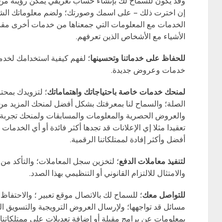
وقد يكون للسماح لك بإنشاء حساب تعريفي يمكن رؤيته من 
إن اخترت ذلك – على اسمك وصورتك؛ ولضم معلوماتك الشخ
الخدمات مع المعلومات التي جمعناها من خدمات أخرى مق
الأشياء مع الأشخاص الذين تعرفهم.
للحفاظ على خدماتنا وتحسينها
؛ لفهم كيفية استخدامك لخد
خدمات وعروض جديدة.
لمنحك خدمات خاصة باحتياجاتك واهتماماتك
؛ لتزويدك بمح
الصلة؛ والسماح لنا بمعرفتك بشكل أفضل لمنحك المزيد من 
والعروض الحصرية والمعلومات والمسابقات ولمنحك تجربة
تعقيدا مثلا إي الإعلانات قد تجدها أكثر فائدة أو أي الخدما
أفضل وأكثر إفادة لممتلكاتنا الرقمية.
لتنفيذ معاملات الدفع
؛ لتخزين سجل المعاملات؛ والتأكد من
والامتثال للالتزام القانوني أو التنظيمي بهذا الصدد.
للتواصل معك
؛ للسماح لك بالاتصال موقع تعبير ؛ والاحتفا
مسائل قد تواجهها؛ ولإرسال العروض الترويجية والتسويق ال
بمعلومات عن برامج مقبلة أو إضافة تعديلات على ممتلكاتنا