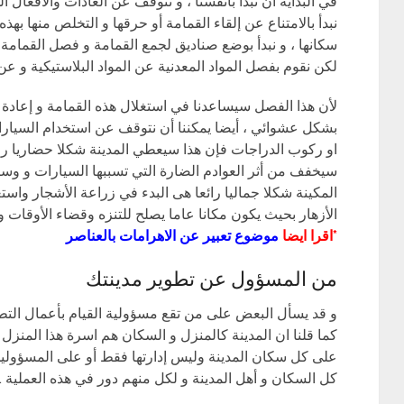
في البداية ان نبدأ بأنفسنا ، و نتوقف عن العادات والأفعال 
نبدأ بالامتناع عن إلقاء القمامة أو حرقها و التخلص منها بهذ
سكانها ، و نبدأ بوضع صناديق لجمع القمامة و فصل القمام
لكن نقوم بفصل المواد المعدنية عن المواد البلاستيكية و عن ال
لأن هذا الفصل سيساعدنا في استغلال هذه القمامة و إعادة تد
بشكل عشوائي ، أيضا يمكننا أن نتوقف عن استخدام السيارا
او ركوب الدراجات فإن هذا سيعطي المدينة شكلا حضاريا راق
سيخفف من أثر العوادم الضارة التي تسببها السيارات و وسا
المكينة شكلا جماليا رائعا هى البدء في زراعة الأشجار واس
الأزهار بحيث يكون مكانا عاما يصلح للتنزه وقضاء الأوقات و 
*اقرا ايضا
موضوع تعبير عن الاهرامات بالعناصر
من المسؤول عن تطوير مدينتك
و قد يسأل البعض على من تقع مسؤولية القيام بأعمال التطوي
كما قلنا ان المدينة كالمنزل و السكان هم اسرة هذا المنزل 
على كل سكان المدينة وليس إدارتها فقط أو على المسؤولين 
كل السكان و أهل المدينة و لكل منهم دور في هذه العملية .