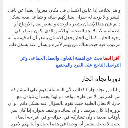
و هذا بخلاف إذا عاش الانسان في مكان معزول بعيدا عن باقي
البشر و لا يوجد له جيران يشاركهم حياته و يتفاعل معه بشكل
دائم فإن هذا الإنسان يشعر بالوحدة و يشعر بعدم الارتياح أو
الطمأنينة لأنه لا يجد الصحبة أو الانس الذي يكون متوفر في
وجود الجار ، كما أن الجار يجعل الانسان يشعر أن له قيمة و أنه
مرغوب فيه حيث هناك من يهتم لأمره و يسأل عنه بشكل دائم
.
*اقرا ايضا
بحث عن اهمية التعاون والعمل الجماعى واثر
التواصل الناجح على الفرد والمجتمع
دورنا تجاه الجار
و لنا دور تجاه جارنا كذلك ، لأن المعاملة تقوم على المشاركة
من الطرفين لا من طرف واحد ، و لهذا يجب أن نتبادل مع
جارنا الافعال الطيبة حيث نقوم بالسؤال عنه بشكل دائم ، و أن
نزوره إذا كان مريضا ، و أن نسانده و نقف بجواره إذا كان يمر
بأوقات صعبة ، وأن تشاركه في أحزانه و في أفراحه أيضا ،
بحيث لا نجعله يشعر أنه وحيدا في هذه الحياة و أننا نهتم لأمره ،