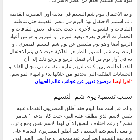
بيوم شم النسيم أقدم من عصر الأسرات .
و تم الاحتفال بيوم شم النسيم في مدينة أون المصرية القديمة
، ثم استمر الاحتفال بهذا اليوم في مصر القديمة حتى تناقلته
الثقافات و الشعوب الأخرى ، حيث نجده في بعض الثقافات و
الحضارات الأخرى يعرف بعيد النيروز أو النوروز و هو من أعياد
الربيع أيضا و هو يوم مقتبس عن يوم شم النسيم المصري ، و
ارتبط يوم شم النسيم بالظواهر الفلكية حيث كان يتم الاحتفال
به في أول يوم من أيام فصل الربيع و يرجع ذلك إلى أن
القدماء المصريين كانت لديهم علوم متقدمة في مجال الفلك و
الحسابات الفلكية التي يحددوا من خلالها بدء و انتهاء المواسم .
*اقرا ايضا
موضوع تعبير عن عجائب عالم الحيوان
سبب تسمية يوم شم النسيم
و أما عن أسم هذا اليوم فقد أطلق المصريون القدماء عليه
نفس الاسم الذي نطلقه عليه اليوم حيث كان يدعى ” شامو
نشم ” و رغم اختلاف النطق إلا أن لهذا الاسم نفس وقع و تردد
و معنى أسم شم النسيم ، كما أطلق المصريون القدماء على
يوم شم النسيم أيضا أسم عيد شموس و هذا يعني العيد الذي