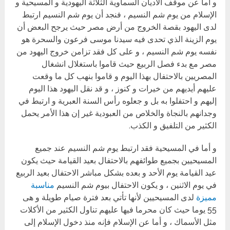
و أما عن موقف الأديان السماوية الثلاثة اليهودية و المسيحية و
الإسلام من يوم شم النسيم ، فنجد أن يوم شم النسيم ارتبط
لدى اليهود بقصة الخروج من أرض مصر حيث يرجح البعض أن
يوم الزينة الذي تحدى فيه سيدنا موسى فرعون والسحرة هو
نفسه يوم شم النسيم ، و على كل فقد تزامن خروج اليهود من
مصر مع بدء فصل الربيع حيث قاموا باستغلال انشغال
المصريين بالاحتفال بهذا اليوم و قاموا بنهب كل ما وقعت
عليهم أيديهم من خيرات و كنوز ، و قد نقل اليهود هذا اليوم
إليهم و احتفلوا به بل و جعلوه رأس السنة العبرية و ارتبط في
وجدانهم بالنجاة والخلاص من العبودية غير إن هذا الأمر يحمل
الكثير من التلفيق و الكذب.
و أما في المسيحية فقد ارتبط يوم شم النسيم عند جميع
المسيحيين بجميع طوائفهم بالاحتفال بعيد القيامة حيث يكون
عيد القيامة يوم الأحد و بعده بشكل مباشر الاحتفال بعيد الربيع
في يوم الاثنين ، و يكون الاحتفال بيوم شم النسيم
مناسبة
مميزة
لدى المسيحيين لأنها تأتي بعد فترة صيام طويلة و هى
55 يوما حيث كان محرما فيها عليهم تناول الكثير من الأكلات
مثل الأسماك ، و أما عن الإسلام فإنه منذ دخول الإسلام إلى