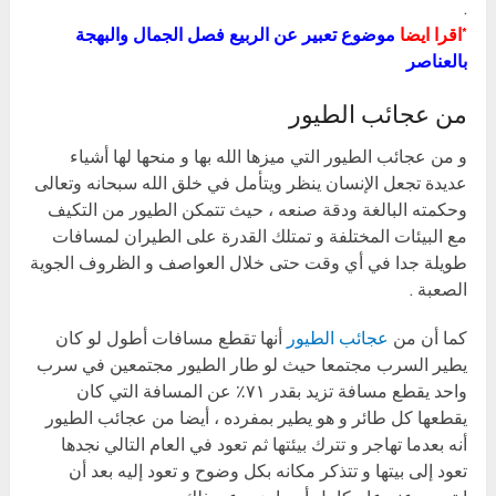
.
*اقرا ايضا
موضوع تعبير عن الربيع فصل الجمال والبهجة
بالعناصر
من عجائب الطيور
و من عجائب الطيور التي ميزها الله بها و منحها لها أشياء
عديدة تجعل الإنسان ينظر ويتأمل في خلق الله سبحانه وتعالى
وحكمته البالغة ودقة صنعه ، حيث تتمكن الطيور من التكيف
مع البيئات المختلفة و تمتلك القدرة على الطيران لمسافات
طويلة جدا في أي وقت حتى خلال العواصف و الظروف الجوية
الصعبة .
كما أن من
عجائب الطيور
أنها تقطع مسافات أطول لو كان
يطير السرب مجتمعا حيث لو طار الطيور مجتمعين في سرب
واحد يقطع مسافة تزيد بقدر ٧١٪ عن المسافة التي كان
يقطعها كل طائر و هو يطير بمفرده ، أيضا من عجائب الطيور
أنه بعدما تهاجر و تترك بيئتها ثم تعود في العام التالي نجدها
تعود إلى بيتها و تتذكر مكانه بكل وضوح و تعود إليه بعد أن