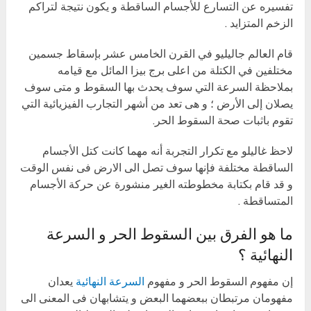
تفسيره عن التسارع للأجسام الساقطة و يكون نتيجة لتراكم
الزخم المتزايد .
قام العالم جاليليو في القرن الخامس عشر بإسقاط جسمين
مختلفين في الكتلة من اعلى برج بيزا المائل مع قيامه
بملاحظة السرعة التي سوف يحدث بها السقوط و متى سوف
يصلان إلى الأرض ؛ و هى تعد من أشهر التجارب الفيزيائية التي
تقوم باثبات صحة السقوط الحر.
لاحظ غاليلو مع تكرار التجربة أنه مهما كانت كتل الأجسام
الساقطة مختلفة فإنها سوف تصل الى الارض فى نفس الوقت
و قد قام بكتابة مخطوطته الغير منشورة عن حركة الأجسام
المتساقطة .
ما هو الفرق بين السقوط الحر و السرعة
النهائية ؟
إن مفهوم السقوط الحر و مفهوم
السرعة النهائية
يعدان
مفهومان مرتبطان ببعضهما البعض و يتشابهان فى المعنى الى