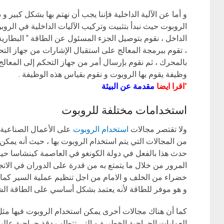
و أما عن الآلية الداخلية فإننا يجب أن نهتم بها بشكل كبير و
الروبوت حيث نبدأ بتثبيت وتركيب الآليات الداخلية في الر
الداخل ، نقوم بتوصيل الجزء المسئول عن الطاقة ” البطاري
، تقوم ببرمجة المعالج على استقبال الإشارات من جهاز ال
بالمحرك ، ثم نقوم بإرسال أمر من جهاز التحكم إلى المع
وظيفة يقوم بها الروبوت و نقوم بقياس هذه الوظيفة .
*اقرا ايضا
مقدمة عن البيئة
استخدامات مختلفة للروبوت
ولا تقتصر مجالات
استخدام الروبوت
على الأعمال الصناعية ا
من المجالات التي يتم استخدام الروبوت بها ، حيث أنه يمكن
حدث هذا بالفعل في دولة الكونغو في العاصمة كينشاسا حي
المرور من خلال ما يتمتع به من قدرة على الدوران في الاتج
خضراء من الخلف و الامام من اجل تنظيم عملية السير كما 
و هو موفر للطاقة لأنه يعتمد بشكل أساسي على الطاقة ال
كما أن هناك مجالات أخرى يمكن استخدام الروبوت فيها مث
العمليات الجراحية الخطيرة و التي تتطلب دقة جراحية عالية 