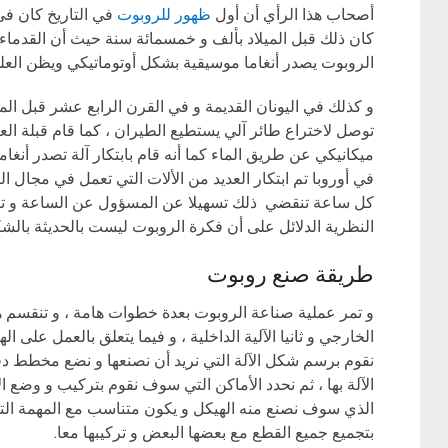
أصحاب هذا الرأي أن أول
ظهور للروبوت
في التاريخ كان في
كان ذلك قبل الميلاد بألف و خمسمائة سنة حيث أن القدماء 
الروبوت يصدر أنغاما موسيقية بشكل أوتوماتيكي ويظن العلم
و كذلك في اليونان القديمة و في القرن الرابع عشر قبل المي
توصل لاختراع طائر آلي يستطيع الطيران ، كما قام قبلة ال
ميكانيكي عن طريق الماء كما أنه قام بابتكار آلة تصدر أنغا
في أوروبا تم ابتكار العديد من الألات التي تعمل في مجال ا
كل ساعة تنقضي ذلك تسهيلا عن المسؤول عن الساعة و توض
النظرية الدلائل على أن فكرة الروبوت ليست بالحديثة بالشك
طريقة صنع روبوت
و تمر عملية صناعة الروبوت بعدة خطوات هامة ، و تنقسم هذ
الخارجي و ثانيا الآلية الداخلية ، و فيما يتعلق بالعمل على
نقوم برسم شكل الآلة التي نريد أن نصنعها و نضع مخطط دقيق
الآلة بها ، ثم نحدد الأماكن التي سوف نقوم بتركيب و وضع ال
الذي سوف نصنع منه الهيكل و يكون متناسب مع المهمة التي
بتجميع جميع القطع مع بعضها البعض و تركيبها معا.