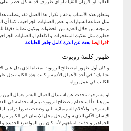
العالية او الأوزان الثقيلة او أي ظروف قد تشكل خطرا على ح
وتتعلق هذه الأسباب بدقة و تكرار هذا العمل فقد يتطلب هذا 
مثل صناعة السيارات و بعض العمليات الجراحية ، كما أن 
برمجته من خلال العديد من الخطوات ويكون نظاما دقيقا للغا
خطيرة مثل تفكيك المتفجرات و الالغام او العمليات الجراحية
*اقرا ايضا
بحث عن الذرة كامل جاهز للطباعة
ظهور كلمة روبوت
و كان أول ظهور لمصطلح الروبوت بمعناه الذي يدل على الإ
تشابيك ” في أحد الأعمال الأدبية و كانت هذه الكلمة تدل 
الكاتب في عمل رواية.
او مسرحية تتحدث عن استبدال العمال البشر بعمال آليين و 
من هنا بدأ استخدام مصطلح الروبوت يتم استخدامه في العد
المسرحية والأفلام السينمائية التي وضعت تصورا دراميا لم
الإنسان الآلي الذي سوف يحل محل الإنسان في الكثير من ال
الجماهير و جذبت انتباههم لأنه كان من المواضيع الجديدة و ا