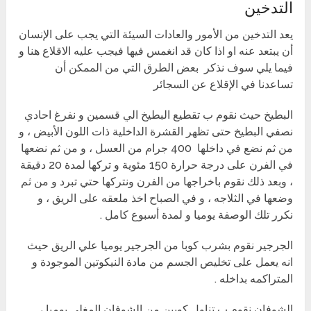
التدخين
يعد التدخين من الأمور والعادات السيئة التي يجب على الإنسان
أن يبتعد عنه او اذا كان قد انغمس فيها فيجب عليه الاقلاع هنا و
فيما يلي سوف نذكر بعض الطرق التي من الممكن أن
تساعدنا في الإقلاع عن السجائر
البطيخ حيث نقوم ب تقطيع البطيخ الي قسمين و نفرغ احادي
نصفي البطيخ حتى تظهر القشرة الداخلية ذات اللون الأبيض ، و
من ثم نضع في داخلها 400 جرام من العسل ، و من ثم نضعها
في الفرن على درجة حرارة 150 مئوية و تركها لمدة 20 دقيقة
، وبعد ذلك نقوم باخراجها من الفرن ونتركها حتي تبرد و من ثم
وضعها في الثلاجه ، و في الصباح اخذ ملعقه على الريق ، و
نكرر تلك الوصفة يوميا و لمدة أسبوع كامل .
الجرجير نقوم بشرب كوبا من الجرجير يوميا علي الريق حيث
انه يعمل على تخليص الجسم من مادة النيكوتين الموجودة و
المتراكمه بداخله .
الشوفان نقوم ب تناول كوبين من الشوفان المغلي يوميا ،