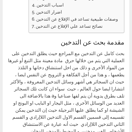
اسباب التدخين
اضرار التدخين
وصفات طبيعية تساعد في الإقلاع عن التدخين
نصائح تساعد علي الإقلاع عن التدخين
مقدمة بحث عن التدخين
بحث كامل عن التدخين مع المراجع حيث يطلق التدخين على
العملية التي يتم من خلالها حرق مادة معينة مثل التبغ أو غيرها
من المواد الأخرى و ذلك من اخل استنشاق دخانها و التلذذ
يطعمها ، و هذا من أجل الفكاهة و الترويح عن النفس ايضا ،
حيث ان السجائر هي أشهر وسائل التدخين المعروفة ، والأكثر
انتشارا ايضا حول العالم ، حيث سواء ان كانت تلك السجائر
تلف بطرق يدوية أن يتم لفها صناعيا وa هذا بالاضافة الى
العديد من الوسائل الأخرى ، مثل اليجار او البايب او البونج او
الشيشة او كما يطلق عليها النرجيلة حيث إن التدخين يمكن
تقسيمه إلى قسمين القسم الاول التدخين اللاإرادي و القسم
الثاني التدخين اللاإرادي حيث أنه عبارة عن الاستنشاق
الأشخاص الغير مدخنين و المحيط بالمدخن للدخان .