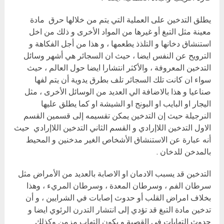
يطلق التدخين على العملية التي يتم من خلالها حرق مادة
معينة مثل التبغ أو غيرها من المواد الأخرى و ذلك من اخل
استنشاق دخانها و التلذذ يطعمها ، و هذا من أجل الفكاهة و
الترويح عن النفس ايضا ، حيث ان السجائر هي أشهر وسائل
التدخين المعروفة ، والأكثر انتشارا ايضا حول العالم ، حيث
سواء ان كانت تلك السجائر تلف بطرق يدوية أن يتم لفها
صناعيا و هذا بالاضافة الي العديد من الوسائل الأخرى ، مثل
اليجار او البايب او البونج او الشيشة او كما يطلق عليها
النرجيلة حيث إن التدخين يمكن تقسيمه إلى قسمين القسم
الاول التدخين اللاإرادي و القسم الثاني التدخين اللاإرادي حيث
أنه عبارة عن الاستنشاق الأشخاص الغير مدخنين و المحيط
بالمدخن للدخان .
التدخين قد يسبب الادمان او الاصابة بالعديد من الأمراض مثل
سرطان الفم ، وسرطان المعدة ، وسرطان المريء ، وهذا
بخلاف امراض القلب أو حدوث إصابات في الشرايين ، و أن
تدخين مادة التبغ قد تؤدي إلى انتشار التدرن الرئوي ايضا و
حدوث التهابات في القصبة و يكون التهاب مزمن وكذلك