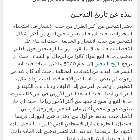
نبذة عن تاريخ التدخين
يعتبر التدخين من أكثر الطرق من حيث الانتشار في استخدام
المخدرات ، حيث ان حاليا يعتبر تدخين التبغ من أكثر أشكال
التدخين من حيث الانتشار و الشائعة ، حيث انه بناء على
الاحصائيات فانه هناك ما يقرب من مليار شخص حول العالم
يدخنون مادة التبغ سواء كانوا من الرجال أو النساء ، حيث أن
يرجع
تاريخ التدخين
إلى عام 5000 ما قبل الميلاد حيث انه
انتشر في العديد من الثقافات المختلفة ، حيث أنه كان لابد من
وجوده في بعض المناسبات و الاحتفالات الدينية وذلك مثل ،
التطهير ، أو تقديم القرابين إلى الآلهة ، و ذلك لدي الكهنة و
العرافين ايضا ، حيث انه بعد الغزو الأوربي في أمريكا انتشرت
مادة التبغ و أصبح تدخينها من أكثر الأمور رواجا ، حيث ان جان
نيكوت هو أو شخص أقبل على التدخين وهو رجل فرنسي
الأصل حيث أنه يعد هو أول من أدخل تدخين التبغ إلى فرنسا ،
حيث إن البحارة هم اول الاشخاص الذين قاموا ب الدخيل مادة
التبغ داخل بريطانيا ، ثم بعد ذلك انتشر تدخين تلك المادة داخل
قارة أفريقيا والبلاد العثمانية ايضا .