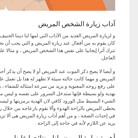
آداب زيارة الشخص المريض
و لزيارة المريض العديد من الآداب التي لمها لنا ديننا الحن
كان يقوم به من أفعال عند زيارة المريض و التي يجب أن نح
تترك أثرا إيجابيا على نفس هذا الشخص المريض ، و مثالا ع
العاجل.
و أيضا لا يصح ذكر الموت عند المريض أو لا يصح أن يذكر أح
المريض و مهما كانت حالته سيئة لا نظهر له هذا بل نعمل عل
على رفع روحه المعنوية و يزيد من سرعة امتثاله للشفاء ، ز
بهدية ولو بسيطة فإنها ستدخل السرور على نفسه و ليس من
الشيء البسيط مثل الورود كافي لان الهدية برمزيتها و ليست
يحظى المريض بالراحة الهدوء وألا نقوم بازعاجه من خلال 
في إحداث الضجة ، و من أهم آداب زيارة المريض هى ألا تز
يزيد عن اللازم لأنه في حاجة إلى الراحة .
أهمية زيارة المريض لنا و نتائجها علينا