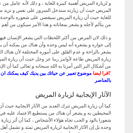
و لزيارة المريض أهمية كبيرة للغاية ، و ذلك لأنه عامل من ع
المريض حيث أن زيارته ستدخل السرور على نفس و تزيد من ال
للغاية حيث أن زيارة المريض سيقضي على شعوره بالوحدة و
من يتألم لأجله و يشعر بمعاناته و هذا الأمر سيكون من أهم
و ذلك لان المرض من أكثر اللحظات التي يشعر الإنسان في
إلى جواره و يشعره أنه ليس وحده وأن هناك من يمكنه أن ي
يشعر بالراحة و عدم القلق على أموره المختلفة لأن هناك ا
زيارة المريض طاعة لأوامر ربنا عز وجل حيث أن زيارة ال
من أشكال البر التي أمرنا به الله سبحانه و تعالى كما أن الإن
*اقرا ايضا
موضوع تعبير عن حياتك بين يديك كيف يمكنك ان ت
بالعناصر
الآثار الإيجابية لزيارة المريض
كما أن زيارة المريض تترك العديد من الآثار الايجابية حيث
المحيطين به و يشعر أن هناك من يستطيع الاعتماد عليه في 
شعورا بالود و الحب تجاه هؤلاء الأشخاص ، كما أن أثر زي
وحده بل إن الآثار الايجابية لزيارة المريض تمتد و تشمل أ