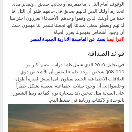
الوقوف أمام التل ، إما بمفرده أو بجانب صديق ، وتقدير مدى
انحداره. أولئك الذين لديهم صديق في جانبهم ظنوا أن التل أقل
حدة من أولئك الذين وقفوا وحدهم، الأصدقاء يعززون احترامنا
لذاتهم ويعطوا معنى لحياتنا. إنها تجعلنا نشعر أننا مهمون حيث
أن وجود أشخاص يفهموننا يعزز الحياة.
*اقرا ايضا
بحث عن العاصمة الادارية الجديدة لمصر
فوائد الصداقة
في تحليل 2010 الذي شمل 148 دراسة تضم أكثر من
308،000 شخص ، وجد علماء النفس أن الأشخاص ذوي
العلاقات الاجتماعية الجيدة يميلون إلى العيش لفترة أطول ،
وخلصوا إلى أن وجود صلات اجتماعية ضعيفة يشكل خطراً
على الصحة مثل تدخين 15 سيجارة يوم. كما تم ربط الشعور
بالوحدة والاكتئاب وزيادة في ضغط الدم.