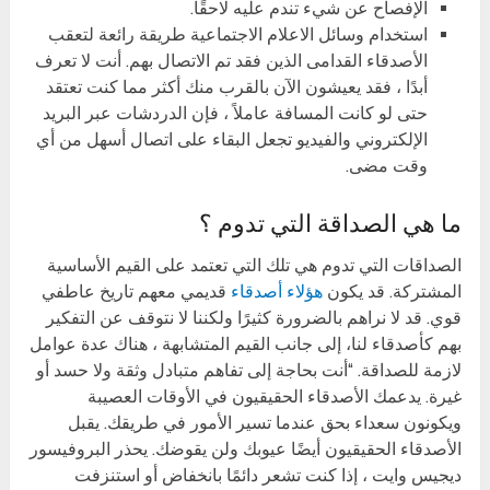
الإفصاح عن شيء تندم عليه لاحقًا.
استخدام وسائل الاعلام الاجتماعية طريقة رائعة لتعقب
الأصدقاء القدامى الذين فقد تم الاتصال بهم. أنت لا تعرف
أبدًا ، فقد يعيشون الآن بالقرب منك أكثر مما كنت تعتقد
حتى لو كانت المسافة عاملاً ، فإن الدردشات عبر البريد
الإلكتروني والفيديو تجعل البقاء على اتصال أسهل من أي
وقت مضى.
ما هي الصداقة التي تدوم ؟
الصداقات التي تدوم هي تلك التي تعتمد على القيم الأساسية
المشتركة. قد يكون
هؤلاء أصدقاء
قديمي معهم تاريخ عاطفي
قوي. قد لا نراهم بالضرورة كثيرًا ولكننا لا نتوقف عن التفكير
بهم كأصدقاء لنا، إلى جانب القيم المتشابهة ، هناك عدة عوامل
لازمة للصداقة. “أنت بحاجة إلى تفاهم متبادل وثقة ولا حسد أو
غيرة. يدعمك الأصدقاء الحقيقيون في الأوقات العصيبة
ويكونون سعداء بحق عندما تسير الأمور في طريقك. يقبل
الأصدقاء الحقيقيون أيضًا عيوبك ولن يقوضك. يحذر البروفيسور
ديجيس وايت ، إذا كنت تشعر دائمًا بانخفاض أو استنزفت