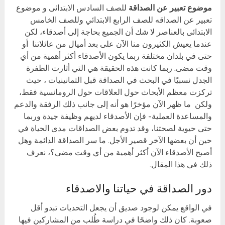
موضوع تعبير عن الصداقة
للصف السادس الابتدائى و موضوع
تعبير عن الصداقه للصف الرابع الابتدائي وللصف الخامس
الابتدائى بالعناصر لا شك أن الجميع بحاجة إلى أصدقاء، لكن
عندما يعيش الكثيرون منا الآن على بعد أميال من عائلاتنا أو
حتى في بلدان مختلفة ربما يكون الأصدقاء أكثر أهمية من أي
وقت مضى. ربما كانت هذه الحقيقة هي التي أثارت الطفرة
الجدل نسبيًا في البحث في الصداقة قبل الثمانينيات ، حيث
تركزت معظم الأبحاث حول العلاقات حول الرومانسية فقط،
ولكن ما ظهر الآن مؤخرًا هو أنه إلى جانب ذلك الرفقة والدعم
والمساعدة العملية- فإن الأصدقاء لديهم وظيفة جيدة وربما
حتى حيوية لصحتنا، وقد تدوم بعض الصداقات مدى الحياة في
حين أن بعضها الآخر قصير الأجل. ما سر الصداقة الدائمة وهل
أصبح الأصدقاء الآن أكثر أهمية من أي وقت مضى؟، نعرف
ذلك في هذا المقال.
دور الصداقة في حياتنا والاصدقاء
في الواقع يمكن لوجود صديق أن يجعل التحديات تبدو أقل
صعوبة. كان ذلك واضحًا في دراسة طُلب من المشاركين فيها