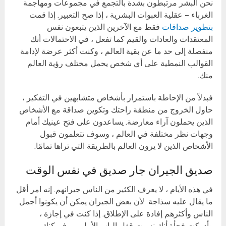
نحن البشر مرتبطون بشدة بالتجمع في مجموعات ومهاجمة
الغرباء – عقلية العبوات البشرية ، إذا صح التعبير. إذا قمت
بتطوير صداقات
فقط مع الآخرين الذين يتبعون نفس
المعتقدات والعادات والقيم كما تفعل ، في الاحتمالات أنك
منفصلة إلى حد ما عن بقية العالم ، وكنت أكثر عرضة لإدامة
القوالب النمطية على أي شخص يحمل مختلف رؤية العالم
منك.
فبدلاً من الإحاطة باستمرار بأشخاص متشابهين في التفكير ،
حاول الخروج من منطقة راحتك وتكوين صداقة مع الأشخاص
الذين يحملون آراء معارضة. يساعدون على فتح عينيك أمام
وجهات نظر مختلفة في العالم ، وسوف تتعلمون قبول
الأشخاص الذين لا يرون العالم بالطريقة التي تراها تمامًا.
صديق الجيران جار صديق في نفس الوقت
في هذه الأيام ، لا يعرف الكثير من الناس جيرانهم. إنه امر أقل
ما يقال عليه سذاجة لأن بعض الجيران يمكن أن يكونوا أجمل
الناس وأكثرهم إفادة على الإطلاق. إذا كنت في إجازة ،
وأدركت فجأة أنك نسيت قفل الباب الأمامي ، فيمكنك