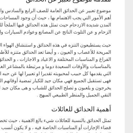
موضوع تعبير عن الحدائق العامة للصف الرابع والسادس وال
أهم الأمور التي يجب الاهتمام بها ، حيث أن وجود المساح
المدن شديدة الازدحام حيث تمثل هذه الحدائق فيها الملجأ ل
الزحام و عن التلوث الناتج عن المصانع وعوادم السيارات والأ
حيث يستطيعون التنزه في هذه الحدائق و استنشاق الهواء الن
المريحة للأعصاب و العيون ، و أيضا تعد الحدائق متنزه للأط
الفراغ و المناسبات المختلفة و الاعياد و الاجازات ، و الح
بالمناسبات والأوقات السعيدة دوما و مرتبطة بالمشاعر الغر
التي يقدمها كل حبيب لمحبوبته تقديرا او تعبيرا لها عن حبه ا
فهى تستقبل الجميع فهي مكان جيد للكبار تمضية أوقاتهم ال
يخرجون و يلعبون و تصلح الحدائق للشباب و هى مكان جيد لك
النقي الجميل والمنظر الطبيعي المبهج .
أهمية الحدائق للعائلات
تمثل الحدائق بالنسبة للعائلات شيء بالغ الاهمية ، حيث تخص
قضاء الإجازات أو المناسبات الخاصة فيه ، و لا يكون أنسب