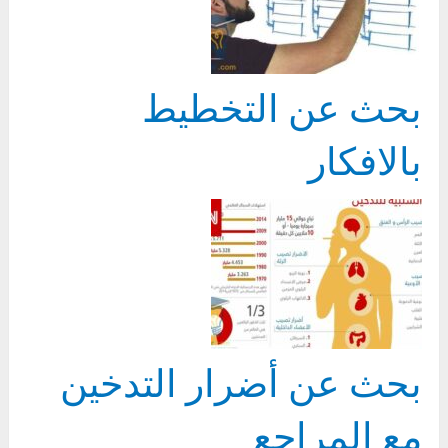
بحث عن التخطيط
بالافكار
بحث عن أضرار التدخين
مع المراجع